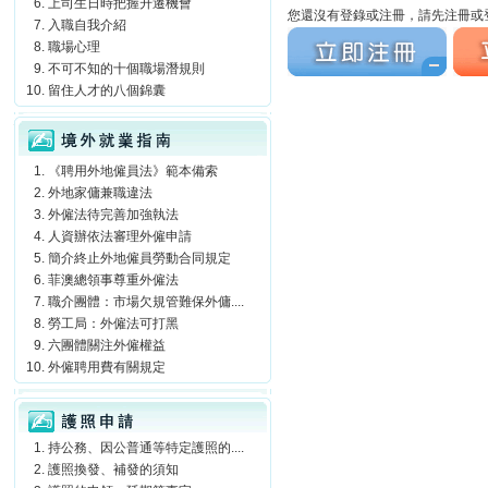
上司生日時把握升遷機會
您還沒有登錄或注冊，請先注冊或登
入職自我介紹
立刻注冊
立刻
職場心理
不可不知的十個職場潛規則
留住人才的八個錦囊
境外就業指南
《聘用外地僱員法》範本備索
外地家傭兼職違法
外僱法待完善加強執法
人資辦依法審理外僱申請
簡介終止外地僱員勞動合同規定
菲澳總領事尊重外僱法
職介團體：市場欠規管難保外傭....
勞工局：外僱法可打黑
六團體關注外僱權益
外僱聘用費有關規定
護照申請
持公務、因公普通等特定護照的....
護照換發、補發的須知