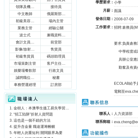
學歷要求：
小學
領隊及機....
接待員
月薪：
面議
中文教師
俄羅斯部....
發佈日期：
2008-07-09
初級美容....
場內主管
工作要求：
招聘:倉務員(MD
業務主管
經驗公關
波士式
兼職資料....
會計文員....
前堂部
要求:負責倉
影像/放射....
售貨員
中學程度或以
初級售貨員
碼頭助理員
具辦公室應
市場策劃主管
客戶主任....
勤奮及有責
娛樂場餐飲部
行政文員
誠聘職位....
秘書
ECOLAB
車務營運經理
訂房部
電郵至eva.c
職場達人
聯系信息
金樹人：本澳學生搵工易失學習....
聯系人：
人力資源部
“招工陷阱”折射人資問題
這也是一個不錯的方法
聯系郵箱：
eva.cheng@e
提升含金量 職途運籌帷幄
功能操作
年輕人勿重短利 開闊眼界為要