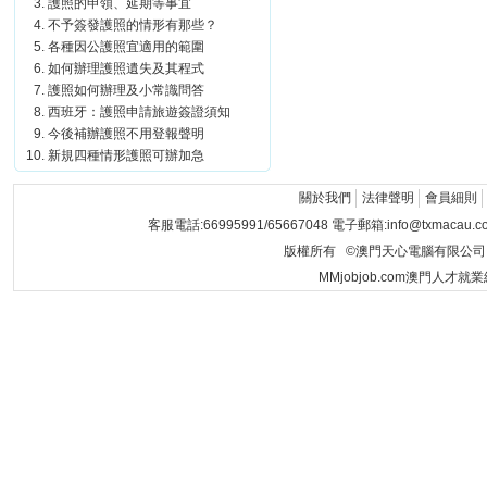
護照的申領、延期等事宜
不予簽發護照的情形有那些？
各種因公護照宜適用的範圍
如何辦理護照遺失及其程式
護照如何辦理及小常識問答
西班牙：護照申請旅遊簽證須知
今後補辦護照不用登報聲明
新規四種情形護照可辦加急
關於我們
法律聲明
會員細則
客服電話:66995991/65667048 電子郵箱:info@txmacau.c
版權所有 ©澳門天心電腦有限公司 Copyrigh
MMjobjob.com澳門人才就