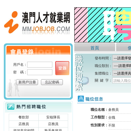
澳門人才就業網
首頁
個人會員登錄
發布時間：
用戶名：
職位類別：
密 碼：
集體職位：
關 鍵 字：
請輸入職位
新用戶注冊
忘記密碼
職位信息
熱門招聘職位
職位名稱：
倉務員
餐飲部
安檢隊長
工作類型：
全職
店務員
店務員
性別要求：
不限
資深美容顧問
熟手售貨員