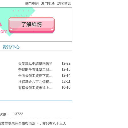
澳門車網
澳門地產
訪客留言
資訊中心
個人登記
12-22
失業津貼申請增兩倍半
12-15
勞局助千五建築工就....
12-14
全面最低工資疫下實....
12-11
社保基金八百九億穩....
10-10
有指最低工資未追上....
09-12
修改物業管理業務的....
08-09
澳將實行全面最低工....
05-13
首三月失業率維持1.....
13722
次數：
03-29
市場利好 成交量料回升
03-25
「民眾講壇」指最低工....
業市場未完全恢復情況下，亦只有八十三人