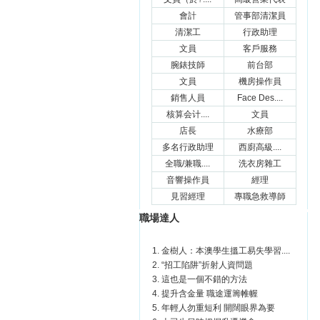
會計
管事部清潔員
清潔工
行政助理
文員
客戶服務
腕錶技師
前台部
文員
機房操作員
銷售人員
Face Des....
核算会计....
文員
店長
水療部
多名行政助理
西廚高級....
全職/兼職....
洗衣房雜工
音響操作員
經理
見習經理
專職急救導師
職場達人
金樹人：本澳學生搵工易失學習....
“招工陷阱”折射人資問題
這也是一個不錯的方法
提升含金量 職途運籌帷幄
年輕人勿重短利 開闊眼界為要