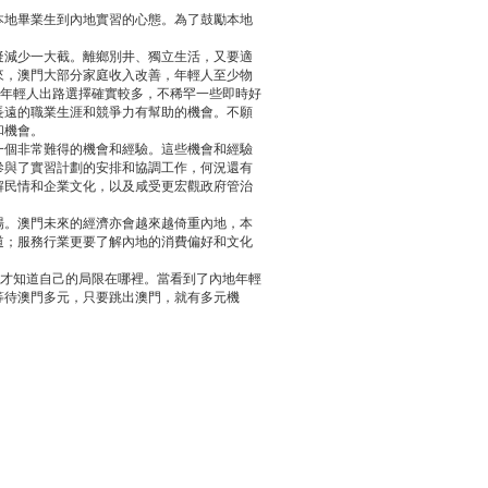
03-25
二月份消費物價指數....
地畢業生到內地實習的心態。為了鼓勵本地
03-21
最新失業率維持1.7%....
11-02
正對有關兩工種最低....
減少一大截。離鄉別井、獨立生活，又要適
來，澳門大部分家庭收入改善，年輕人至少物
09-29
澳總體失業率維持1.....
門年輕人出路選擇確實較多，不稀罕一些即時好
09-05
今年5月至7月總體失....
長遠的職業生涯和競爭力有幫助的機會。不願
和機會。
08-10
澳今明年經濟健康 通....
個非常難得的機會和經驗。這些機會和經驗
08-10
勞工局指地盤工人遭....
參與了實習計劃的安排和協調工作，何況還有
07-24
五月份參團旅客按年....
解民情和企業文化，以及咸受更宏觀政府管治
06-19
全面最低工資須盡快立法
。澳門未來的經濟亦會越來越倚重內地，本
06-19
《最低工資》法案 諮詢....
道；服務行業更要了解內地的消費偏好和文化
04-23
針對兩項工種的最低....
，才知道自己的局限在哪裡。當看到了內地年輕
03-20
澳失業率降至1.8% 總....
等待澳門多元，只要跳出澳門，就有多元機
01-31
去年失業率百分二 今....
01-31
經濟復甦消費增 內需....
12-27
最低工資法明年草擬