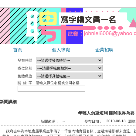
首頁
個人求職
企業招聘
發布時間：
職位類別：
集體職位：
關 鍵 字：
請輸入職位名稱或公司名稱
新聞詳細
年輕人勿重短利 開闊眼界為要
--
2010-06-18
新聞來源：
發布日期：
瀏覽
政府去年為本地應屆畢業生準備了一千個內地實習名額，金融海嘯影響未盡退、就