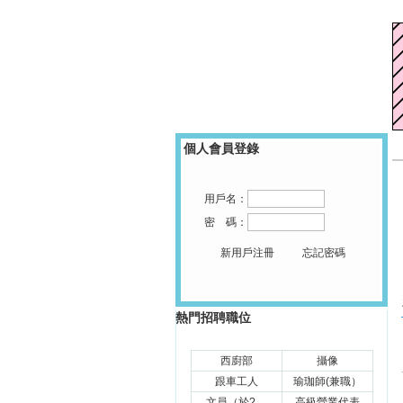
澳門人才就業網
個人會員登錄
用戶名：
密 碼：
新用戶注冊
忘記密碼
立刻搜索
熱門招聘職位
西廚部
攝像
跟車工人
瑜珈師(兼職）
文員（於?....
高級營業代表