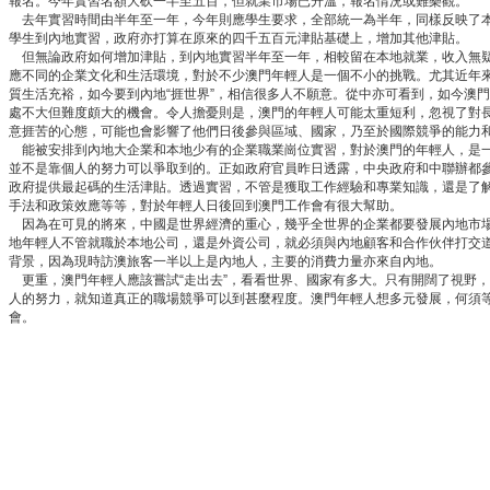
報名。今年實習名額大砍一半至五百，但就業市場已升溫，報名情況或難樂觀。
去年實習時間由半年至一年，今年則應學生要求，全部統一為半年，同樣反映了本
學生到內地實習，政府亦打算在原來的四千五百元津貼基礎上，增加其他津貼。
但無論政府如何增加津貼，到內地實習半年至一年，相較留在本地就業，收入無疑
應不同的企業文化和生活環境，對於不少澳門年輕人是一個不小的挑戰。尤其近年
質生活充裕，如今要到內地“捱世界”，相信很多人不願意。從中亦可看到，如今澳
處不大但難度頗大的機會。令人擔憂則是，澳門的年輕人可能太重短利，忽視了對
意捱苦的心態，可能也會影響了他們日後參與區域、國家，乃至於國際競爭的能力
能被安排到內地大企業和本地少有的企業職業崗位實習，對於澳門的年輕人，是一
並不是靠個人的努力可以爭取到的。正如政府官員昨日透露，中央政府和中聯辦都
政府提供最起碼的生活津貼。透過實習，不管是獲取工作經驗和專業知識，還是了
手法和政策效應等等，對於年輕人日後回到澳門工作會有很大幫助。
因為在可見的將來，中國是世界經濟的重心，幾乎全世界的企業都要發展內地市場
地年輕人不管就職於本地公司，還是外資公司，就必須與內地顧客和合作伙伴打交
背景，因為現時訪澳旅客一半以上是內地人，主要的消費力量亦來自內地。
更重，澳門年輕人應該嘗試“走出去”，看看世界、國家有多大。只有開闊了視野
人的努力，就知道真正的職場競爭可以到甚麼程度。澳門年輕人想多元發展，何須
會。