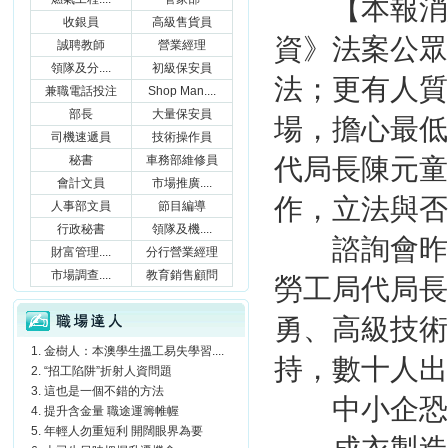
【本報消息
收銀員
高級售貨員
資》法案公眾
誠聘教師
營業經理
領隊及分....
初級保安員
法；更有人質
兼職電話投注
Shop Man....
部長
大量保安員
場，擔心最低
司機速遞員
技術操作員
秘書
車務部維修員
代局長陳元童
會計文員
市場推廣....
作，立法與否
人事部文員
節目編導
行政秘書
領隊及機....
諮詢會昨日
財富管理....
分行營業經理
市場調查....
教育銷售顧問
勞工局代局長
職場達人
勇、高級技術
金樹人：本澳學生搵工易失學習....
持，數十人出
“招工陷阱”折射人資問題
這也是一個不錯的方法
中小企恐
提升含金量 職途運籌帷幄
年輕人勿重短利 開闊眼界為要