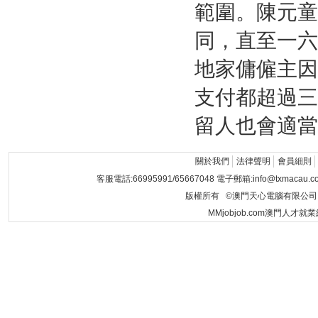
範圍。陳元童
同，直至一六
地家傭僱主因
支付都超過三
留人也會適當
關於我們
法律聲明
會員細則
客服電話:66995991/65667048 電子郵箱:info@txmacau.c
版權所有 ©澳門天心電腦有限公司 Copyrigh
MMjobjob.com澳門人才就