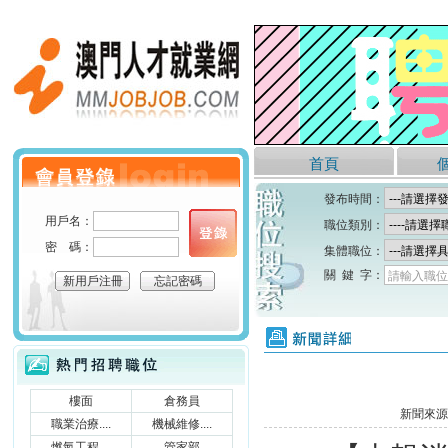
澳門人才就業網
首頁
個人會員登錄
發布時間：
用戶名：
職位類別：
密 碼：
集體職位：
關 鍵 字：
請輸入職位
新用戶注冊
忘記密碼
新聞詳細
熱門招聘職位
樓面
倉務員
新聞來源
職業治療....
機械維修....
燃氣工程....
管家部