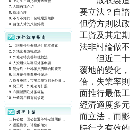
成衣製造商
上司生日時把握升遷機會
入職自我介紹
要立法？自諮
職場心理
不可不知的十個職場潛規則
但勞方則以政
留住人才的八個錦囊
境外就業指南
工資及其定期
法非討論做不
《聘用外地僱員法》範本備索
外地家傭兼職違法
但近二十年
外僱法待完善加強執法
人資辦依法審理外僱申請
覆地的變化，
簡介終止外地僱員勞動合同規定
菲澳總領事尊重外僱法
倍，失業率則
職介團體：市場欠規管難保外傭....
勞工局：外僱法可打黑
面推行最低工
六團體關注外僱權益
外僱聘用費有關規定
經濟適度多元
護照申請
而立法，而影
持公務、因公普通等特定護照的....
護照換發、補發的須知
時行之有效的