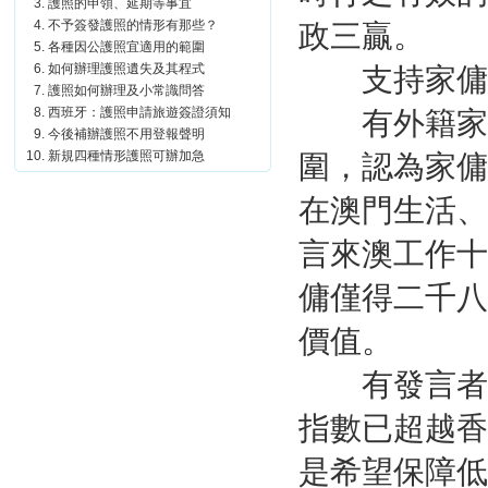
護照的申領、延期等事宜
不予簽發護照的情形有那些？
政三贏。
各種因公護照宜適用的範圍
如何辦理護照遺失及其程式
支持家傭
護照如何辦理及小常識問答
西班牙：護照申請旅遊簽證須知
有外籍家傭
今後補辦護照不用登報聲明
新規四種情形護照可辦加急
圍，認為家傭
在澳門生活、
言來澳工作十
傭僅得二千八
價值。
有發言者陳
指數已超越香
是希望保障低