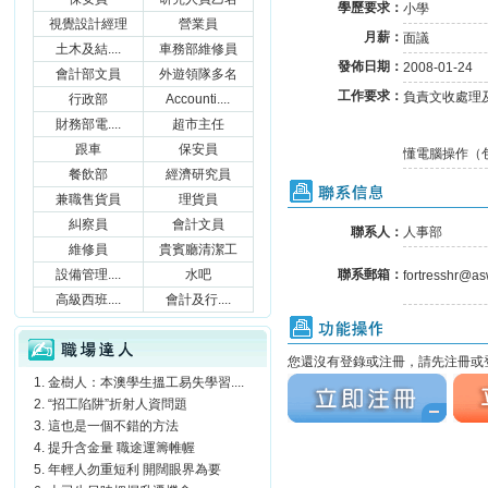
學歷要求：
小學
視覺設計經理
營業員
月薪：
面議
土木及結....
車務部維修員
發佈日期：
2008-01-24
會計部文員
外遊領隊多名
工作要求：
負責文收處理
行政部
Accounti....
財務部電....
超市主任
跟車
保安員
懂電腦操作（包
餐飲部
經濟研究員
聯系信息
兼職售貨員
理貨員
糾察員
會計文員
聯系人：
人事部
維修員
貴賓廳清潔工
設備管理....
水吧
聯系郵箱：
fortresshr@as
高級西班....
會計及行....
功能操作
職場達人
您還沒有登錄或注冊，請先注冊或登
金樹人：本澳學生搵工易失學習....
立刻注冊
立刻
“招工陷阱”折射人資問題
這也是一個不錯的方法
提升含金量 職途運籌帷幄
年輕人勿重短利 開闊眼界為要