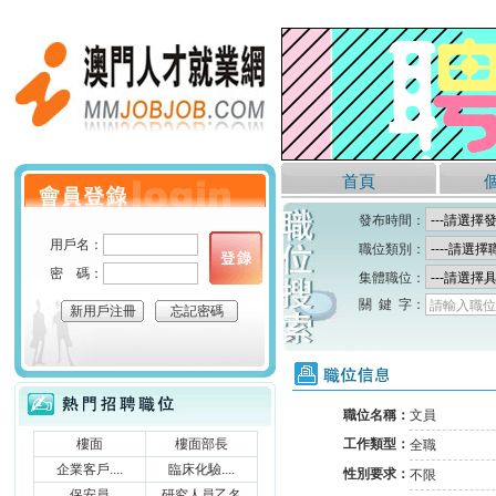
澳門人才就業網
首頁
個人會員登錄
發布時間：
用戶名：
職位類別：
密 碼：
集體職位：
關 鍵 字：
請輸入職位
新用戶注冊
忘記密碼
職位信息
熱門招聘職位
職位名稱：
文員
樓面
樓面部長
工作類型：
全職
企業客戶....
臨床化驗....
性別要求：
不限
保安員
研究人員乙名