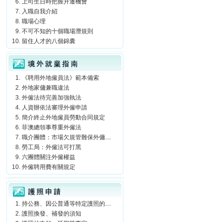
上司生日時把握升遷機會
入職自我介紹
職場心理
不可不知的十個職場潛規則
留住人才的八個錦囊
境外就業指南
《聘用外地僱員法》範本備索
外地家傭兼職違法
外僱法待完善加強執法
人資辦依法審理外僱申請
簡介終止外地僱員勞動合同規定
菲澳總領事尊重外僱法
職介團體：市場欠規管難保外傭....
勞工局：外僱法可打黑
六團體關注外僱權益
外僱聘用費有關規定
護照申請
持公務、因公普通等特定護照的....
護照換發、補發的須知