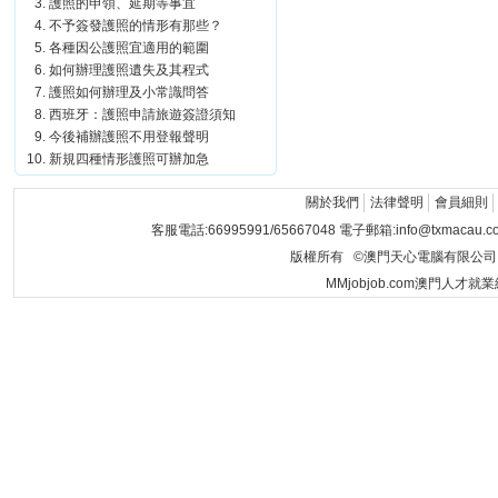
護照的申領、延期等事宜
不予簽發護照的情形有那些？
各種因公護照宜適用的範圍
如何辦理護照遺失及其程式
護照如何辦理及小常識問答
西班牙：護照申請旅遊簽證須知
今後補辦護照不用登報聲明
新規四種情形護照可辦加急
關於我們
法律聲明
會員細則
客服電話:66995991/65667048 電子郵箱:info@txmacau.c
版權所有 ©澳門天心電腦有限公司 Copyrigh
MMjobjob.com澳門人才就