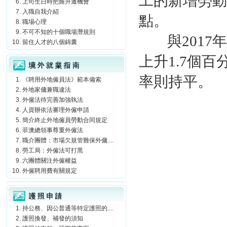
工的新增勞動力
上司生日時把握升遷機會
入職自我介紹
點。
職場心理
不可不知的十個職場潛規則
與2017
留住人才的八個錦囊
境外就業指南
上升1.7個
率則持平。
《聘用外地僱員法》範本備索
外地家傭兼職違法
外僱法待完善加強執法
人資辦依法審理外僱申請
簡介終止外地僱員勞動合同規定
菲澳總領事尊重外僱法
職介團體：市場欠規管難保外傭....
勞工局：外僱法可打黑
六團體關注外僱權益
外僱聘用費有關規定
護照申請
持公務、因公普通等特定護照的....
護照換發、補發的須知