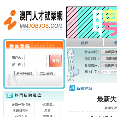
澳門人才就業網
首頁
個人會員登錄
發布時間：
用戶名：
職位類別：
密 碼：
集體職位：
關 鍵 字：
請輸入職位
新用戶注冊
忘記密碼
新聞詳細
熱門招聘職位
最新失
兼職外遊領隊
中式廚房....
新聞來源
收銀/電話生
秘書
公店文員
清潔員