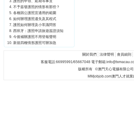
護照的申領、延期等事宜
不予簽發護照的情形有那些？
各種因公護照宜適用的範圍
如何辦理護照遺失及其程式
護照如何辦理及小常識問答
西班牙：護照申請旅遊簽證須知
今後補辦護照不用登報聲明
新規四種情形護照可辦加急
關於我們
法律聲明
會員細則
客服電話:66995991/65667048 電子郵箱:info@txmacau.c
版權所有 ©澳門天心電腦有限公司 Copyrigh
MMjobjob.com澳門人才就