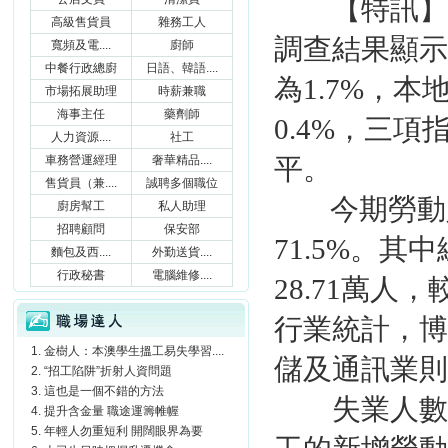
【特訊】統
高級售貨員
雜務工人
調查結果顯示，
寬頻及電....
廚師
中餐行政總廚
日語、韓語....
為1.7%，本
市場拓展助理
時薪兼職
海事主任
藥劑師
0.4%，三項
人力資源....
社工
車務營運經理
奢華精品....
平。
售貨員（兼....
誠聘多個職位
今期勞動
廚房幫工
私人助理
招聘顧問
保安部
71.5%。其
麵包及西....
外勤送貨....
行政秘書
電腦維修....
28.71萬人，
職場達人
行業統計，博
金樹人：本澳學生搵工易失學習....
儲及通訊業則
“招工陷阱”折射人資問題
這也是一個不錯的方法
失業人數為6
提升含金量 職途運籌帷幄
年輕人勿重短利 開闊眼界為要