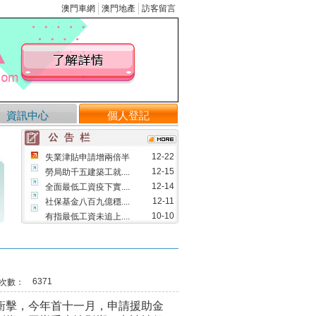
澳門車網
澳門地產
訪客留言
資訊中心
個人登記
12-22
失業津貼申請增兩倍半
12-15
勞局助千五建築工就....
12-14
全面最低工資疫下實....
12-11
社保基金八百九億穩....
10-10
有指最低工資未追上....
09-12
修改物業管理業務的....
08-09
澳將實行全面最低工....
05-13
首三月失業率維持1.....
6371
次數：
03-29
市場利好 成交量料回升
03-25
「民眾講壇」指最低工....
擊，今年首十一月，申請援助金