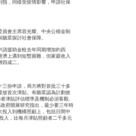
則指，同樣受疫情影響，申請社保
03-25
二月份消費物價指數....
03-21
最新失業率維持1.7%....
11-02
正對有關兩工種最低....
09-29
澳總體失業率維持1.....
09-05
今年5月至7月總體失....
員會主席容光耀、中央公積金制
與聽眾探討社會保障。
08-10
澳今明年經濟健康 通....
08-10
勞工局指地盤工人遭....
請援助金較去年同期增加約四
07-24
五月份參團旅客按年....
經濟上遇到短暫困難，但家庭收入
06-19
全面最低工資須盡快立法
增四成二。
06-19
《最低工資》法案 諮詢....
04-23
針對兩項工種的最低....
03-20
澳失業率降至1.8% 總....
三份申請，局方將對首批三十多
01-31
去年失業率百分二 今....
發放首次津貼。有聽眾認為計劃效
01-31
經濟復甦消費增 內需....
顧者津貼評估標準及機制必須客觀、
12-27
最低工資法明年草擬
為政府開展研究指出，最少要三年時
大投入到機構照顧上，包括日間中
的投入，比每月津貼照顧者二千多元