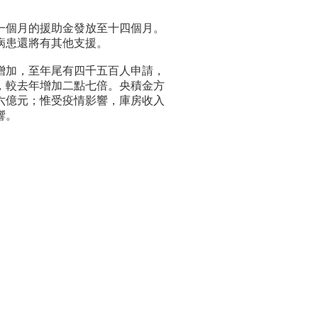
個月的援助金發放至十四個月。
病患還將有其他支援。
加，至年尾有四千五百人申請，
，較去年增加二點七倍。央積金方
六億元；惟受疫情影響，庫房收入
響。