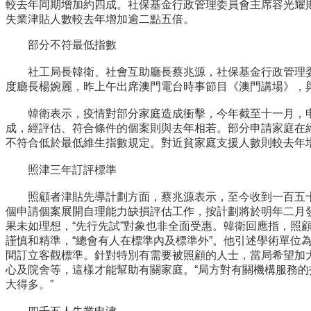
較去年同期增加約四成。社保基金行政管理委員會主席容光耀
失業津貼人數較去年增加逾二點五倍。
部分不符最低指數
社工局長韓衛、社會互助廳長蔡兆源，社保基金行政管理委
度廳長楊婉麗，昨上午出席澳門電台時事節目《澳門講場》，
韓衛表示，疫情對部分家庭造成衝擊，今年截至十一月，申
成，經評估、符合條件的個案則與去年相若。部分申請家庭在
不符合低於最低維生指數規定。對近貧家庭支援人數則較去年
照津三年訂評標準
照顧者津貼先導計劃方面，蔡兆源表示，至今收到一百五十
個申請個案展開自理能力缺損評估工作，按計劃將於明年二月
果未如理想，“先行先試”對象也非全面受惠。韓衛回應指，照
謹慎和精準，“總會有人在標準內及標準外”。他引述學術單位
間訂立客觀標準。針對特別有需要被照顧的人士，當局希望加
心及院舍等，這樣才能幫助有關家庭。“局方對有關機構服務
大得多。”