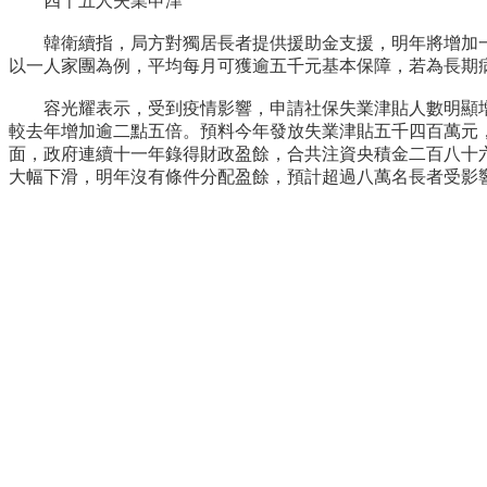
四千五人失業申津
韓衛續指，局方對獨居長者提供援助金支援，明年將增加一
以一人家團為例，平均每月可獲逾五千元基本保障，若為長期
容光耀表示，受到疫情影響，申請社保失業津貼人數明顯增
較去年增加逾二點五倍。預料今年發放失業津貼五千四百萬元
面，政府連續十一年錄得財政盈餘，合共注資央積金二百八十
大幅下滑，明年沒有條件分配盈餘，預計超過八萬名長者受影