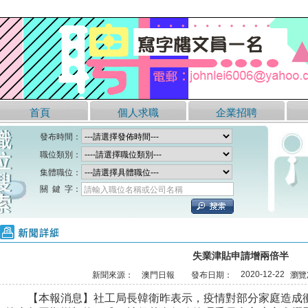
首頁
個人求職
企業招聘
發布時間：
職位類別：
集體職位：
關 鍵 字：
請輸入職位名稱或公司名稱
新聞詳細
失業津貼申請增兩倍半
2020-12-22
新聞來源：
澳門日報
發布日期：
瀏覽
【本報消息】社工局長韓衛昨表示，疫情對部分家庭造成衝