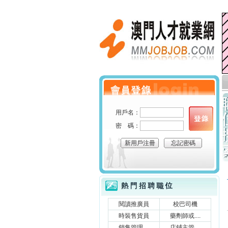
澳門人才就業網
個人會員登錄
用戶名：
密 碼：
新用戶注冊
忘記密碼
立刻搜索
熱門招聘職位
閱讀推廣員
校巴司機
時裝售貨員
藥劑師或....
銷售管理....
店鋪主管....