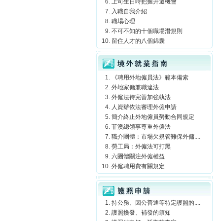
上司生日時把握升遷機會
入職自我介紹
職場心理
不可不知的十個職場潛規則
留住人才的八個錦囊
境外就業指南
《聘用外地僱員法》範本備索
外地家傭兼職違法
外僱法待完善加強執法
人資辦依法審理外僱申請
簡介終止外地僱員勞動合同規定
菲澳總領事尊重外僱法
職介團體：市場欠規管難保外傭....
勞工局：外僱法可打黑
六團體關注外僱權益
外僱聘用費有關規定
護照申請
持公務、因公普通等特定護照的....
護照換發、補發的須知