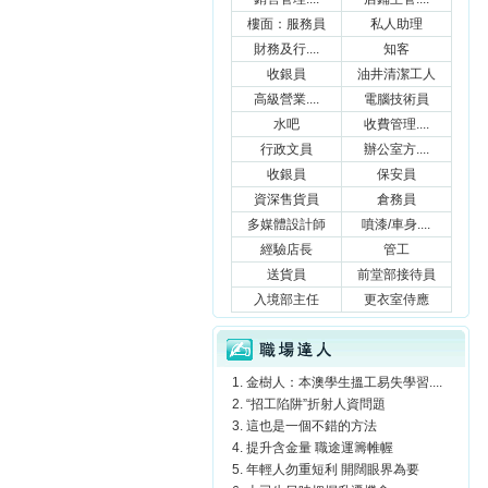
樓面：服務員
私人助理
財務及行....
知客
收銀員
油井清潔工人
高級營業....
電腦技術員
水吧
收費管理....
行政文員
辦公室方....
收銀員
保安員
資深售貨員
倉務員
多媒體設計師
噴漆/車身....
經驗店長
管工
送貨員
前堂部接待員
入境部主任
更衣室侍應
職場達人
金樹人：本澳學生搵工易失學習....
“招工陷阱”折射人資問題
這也是一個不錯的方法
提升含金量 職途運籌帷幄
年輕人勿重短利 開闊眼界為要