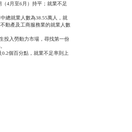
03-25
二月份消費物價指數....
一期（4月至6月）持平；就業不足
03-21
最新失業率維持1.7%....
11-02
正對有關兩工種最低....
中總就業人數為38.55萬人，就
09-29
澳總體失業率維持1.....
計，不動產及工商服務業的就業人數
09-05
今年5月至7月總體失....
08-10
澳今明年經濟健康 通....
業生投入勞動力市場，尋找第一份
08-10
勞工局指地盤工人遭....
%。
07-24
五月份參團旅客按年....
0.2個百分點，就業不足率則上
06-19
全面最低工資須盡快立法
06-19
《最低工資》法案 諮詢....
04-23
針對兩項工種的最低....
03-20
澳失業率降至1.8% 總....
01-31
去年失業率百分二 今....
01-31
經濟復甦消費增 內需....
12-27
最低工資法明年草擬