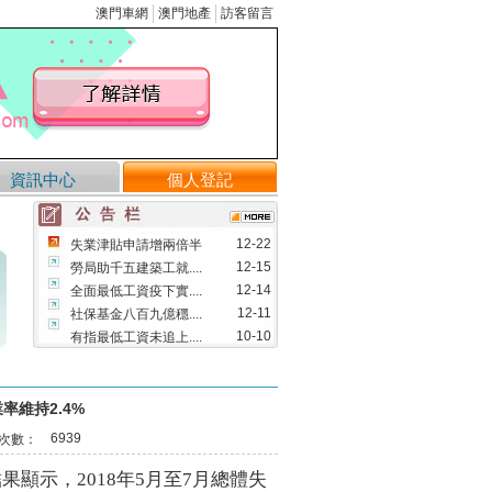
澳門車網
澳門地產
訪客留言
資訊中心
個人登記
12-22
失業津貼申請增兩倍半
12-15
勞局助千五建築工就....
12-14
全面最低工資疫下實....
12-11
社保基金八百九億穩....
10-10
有指最低工資未追上....
09-12
修改物業管理業務的....
08-09
澳將實行全面最低工....
率維持2.4%
05-13
首三月失業率維持1.....
6939
次數：
03-29
市場利好 成交量料回升
03-25
「民眾講壇」指最低工....
示，2018年5月至7月總體失