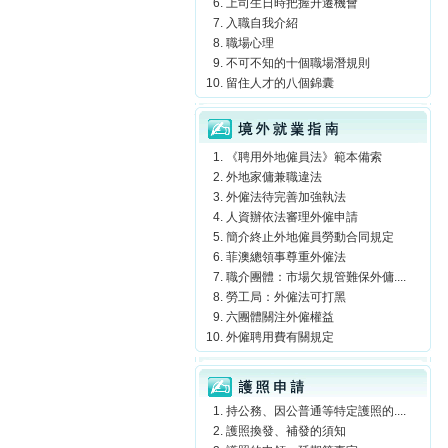
上司生日時把握升遷機會
入職自我介紹
職場心理
不可不知的十個職場潛規則
留住人才的八個錦囊
境外就業指南
《聘用外地僱員法》範本備索
外地家傭兼職違法
外僱法待完善加強執法
人資辦依法審理外僱申請
簡介終止外地僱員勞動合同規定
菲澳總領事尊重外僱法
職介團體：市場欠規管難保外傭....
勞工局：外僱法可打黑
六團體關注外僱權益
外僱聘用費有關規定
護照申請
持公務、因公普通等特定護照的....
護照換發、補發的須知