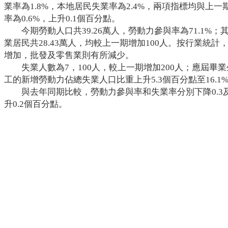
業率為1.8%，本地居民失業率為2.4%，兩項指標均與上
率為0.6%，上升0.1個百分點。
今期勞動人口共39.26萬人，勞動力參與率為71.1%；其
業居民共28.43萬人，均較上一期增加100人。按行業統
增加，批發及零售業則有所減少。
失業人數為7，100人，較上一期增加200人；應屆畢
工的新增勞動力佔總失業人口比重上升5.3個百分點至16.1
與去年同期比較，勞動力參與率和失業率分別下降0.3及
升0.2個百分點。