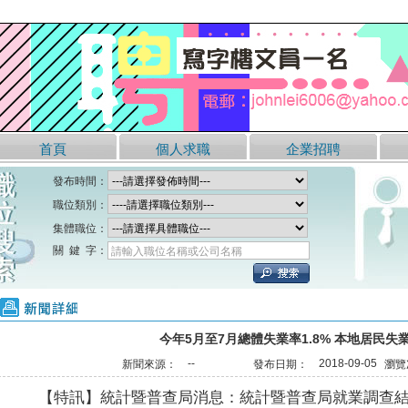
首頁
個人求職
企業招聘
發布時間：
職位類別：
集體職位：
關 鍵 字：
請輸入職位名稱或公司名稱
新聞詳細
今年5月至7月總體失業率1.8% 本地居民失業
--
2018-09-05
新聞來源：
發布日期：
瀏覽
【特訊】統計暨普查局消息：統計暨普查局就業調查結果顯