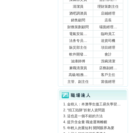
清潔員
理財策劃主任
酒吧調酒員
店鋪經理
銷售顧問
店長
財務策劃顧問
場面經理....
電氣安裝....
臨時員工
法务专员....
送貨司機
賑災部主任
項目經理
軟件開發....
會計
油漆師傅
洗碗清潔
兼職清潔員
店務副經....
高級/租務....
客戶主任
主管、副主任
當值經理
職場達人
金樹人：本澳學生搵工易失學習....
“招工陷阱”折射人資問題
這也是一個不錯的方法
提升含金量 職途運籌帷幄
年輕人勿重短利 開闊眼界為要