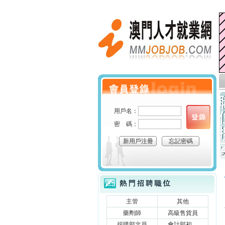
澳門人才就業網
個人會員登錄
用戶名：
密 碼：
新用戶注冊
忘記密碼
立刻搜索
熱門招聘職位
主管
其他
藥劑師
高級售貨員
採購部文員
會計部初....