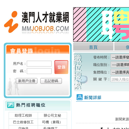
澳門人才就業網
首頁
個人會員登錄
發布時間：
用戶名：
職位類別：
密 碼：
集體職位：
關 鍵 字：
請輸入職位
新用戶注冊
忘記密碼
新聞詳細
熱門招聘職位
助理工程師
辦公司文秘
新聞來源
巴士維修技工
司機（兼職）
店物員
長/兼職工....