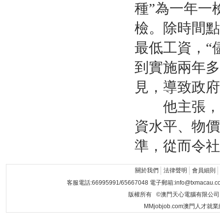
種”為一年一
檢。除時間點
最低工資，“
到實施兩年多
見，導致政府
他主張，為
資水平、物價
準，從而令社
關於我們
法律聲明
會員細則
客服電話:66995991/65667048 電子郵箱:info@txmacau.c
版權所有 ©澳門天心電腦有限公司 Copyrigh
MMjobjob.com澳門人才就