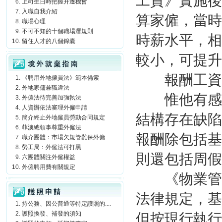
工資》實施後
上司生日時把握升遷機會
入職自我介紹
算家僱，當時
職場心理
不可不知的十個職場潛規則
時薪水平，相
留住人才的八個錦囊
境外就業指南
較小，可提升
報酬工資
《聘用外地僱員法》範本備索
外地家傭兼職違法
惟他有感，
外僱法待完善加強執法
人資辦依法審理外僱申請
結構存在缺陷
簡介終止外地僱員勞動合同規定
菲澳總領事尊重外僱法
報酬除包括基
職介團體：市場欠規管難保外傭....
勞工局：外僱法可打黑
則還包括周假
六團體關注外僱權益
外僱聘用費有關規定
《物業管理
護照申請
法律規定，基
持公務、因公普通等特定護照的....
護照換發、補發的須知
但按現行執行