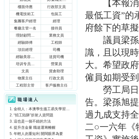
【本報消息
樓面侍應
行政部文員
最低工資”的
機電技術工
包裝工
集團客戶經理
經理
府餘下的草擬
餐廳主管一名
接待員
理財顧問....
業務文員
議員梁孫旭
經驗師傅
工程師
項目經理
司機
識，且以現時
經驗美容....
送貨司機
大。希望政府
培训专员....
營業員
文員
貨倉助理
僱員如期受到
物業主任
行政文員
工程部主管
客戶服務主任
勞工局日前
職場達人
告。梁孫旭提
金樹人：本澳學生搵工易失學習....
過九成支持全
“招工陷阱”折射人資問題
這也是一個不錯的方法
二○一六年《
提升含金量 職途運籌帷幄
年輕人勿重短利 開闊眼界為要