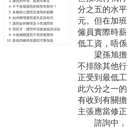
護照的申領、延期等事宜
不予簽發護照的情形有那些？
分之五的水平
各種因公護照宜適用的範圍
如何辦理護照遺失及其程式
元。但在加班
護照如何辦理及小常識問答
西班牙：護照申請旅遊簽證須知
僱員實際時薪
今後補辦護照不用登報聲明
新規四種情形護照可辦加急
低工資，唔係
梁孫旭擔心
不排除其他行
正受到最低工
此六分之一的
有收到有關擔
主張應當修正
諮詢中，共