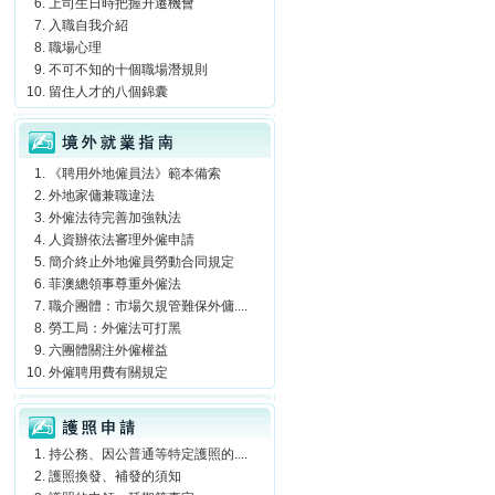
上司生日時把握升遷機會
入職自我介紹
職場心理
不可不知的十個職場潛規則
留住人才的八個錦囊
境外就業指南
《聘用外地僱員法》範本備索
外地家傭兼職違法
外僱法待完善加強執法
人資辦依法審理外僱申請
簡介終止外地僱員勞動合同規定
菲澳總領事尊重外僱法
職介團體：市場欠規管難保外傭....
勞工局：外僱法可打黑
六團體關注外僱權益
外僱聘用費有關規定
護照申請
持公務、因公普通等特定護照的....
護照換發、補發的須知