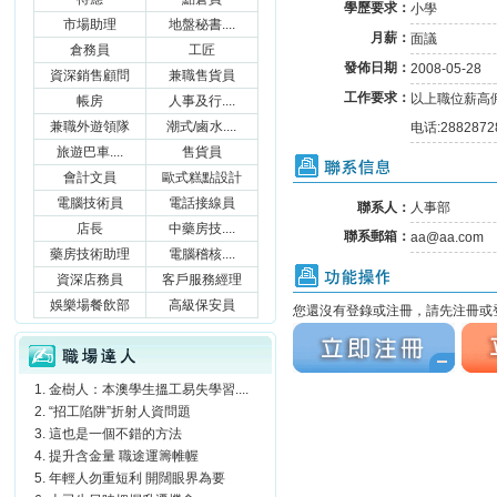
學歷要求：
小學
市場助理
地盤秘書....
月薪：
面議
倉務員
工匠
發佈日期：
2008-05-28
資深銷售顧問
兼職售貨員
工作要求：
以上職位薪高
帳房
人事及行....
兼職外遊領隊
潮式/鹵水....
电话:2882872
旅遊巴車....
售貨員
聯系信息
會計文員
歐式糕點設計
電腦技術員
電話接線員
聯系人：
人事部
店長
中藥房技....
聯系郵箱：
aa@aa.com
藥房技術助理
電腦稽核....
功能操作
資深店務員
客戶服務經理
娛樂場餐飲部
高級保安員
您還沒有登錄或注冊，請先注冊或登
立刻注冊
立刻
職場達人
金樹人：本澳學生搵工易失學習....
“招工陷阱”折射人資問題
這也是一個不錯的方法
提升含金量 職途運籌帷幄
年輕人勿重短利 開闊眼界為要