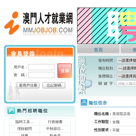
澳門人才就業網
首頁
個人會員登錄
發布時間：
用戶名：
職位類別：
密 碼：
集體職位：
關 鍵 字：
請輸入職位
新用戶注冊
忘記密碼
職位信息
熱門招聘職位
職位名稱：
美容院店長
臨時工及....
行政秘書
工作類型：
全職
理財顧問
中秋節日....
性別要求：
不限
待應
點倉員