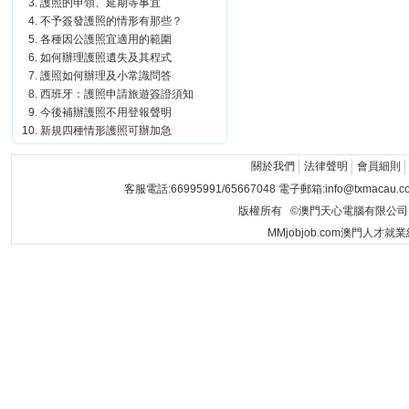
護照的申領、延期等事宜
不予簽發護照的情形有那些？
各種因公護照宜適用的範圍
如何辦理護照遺失及其程式
護照如何辦理及小常識問答
西班牙：護照申請旅遊簽證須知
今後補辦護照不用登報聲明
新規四種情形護照可辦加急
關於我們
法律聲明
會員細則
客服電話:66995991/65667048 電子郵箱:info@txmacau.c
版權所有 ©澳門天心電腦有限公司 Copyrigh
MMjobjob.com澳門人才就