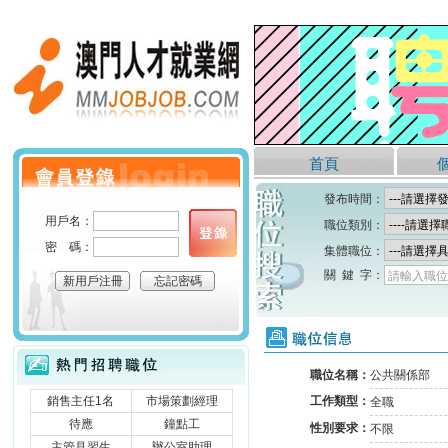
澳門人才就業網
首頁
個人會員登錄
發布時間：
用戶名：
職位類別：
密 碼：
集體職位：
關 鍵 字：
請輸入職位
新用戶注冊
忘記密碼
職位信息
熱門招聘職位
職位名稱：
公共關係部
銷售主任1名
市場策劃經理
工作類型：
全職
待應
鐘點工
性別要求：
不限
主管見習生
辦公室助理