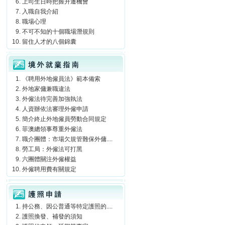
上司生日時把握升遷機會
入職自我介紹
職場心理
不可不知的十個職場潛規則
留住人才的八個錦囊
境外就業指南
《聘用外地僱員法》範本備索
外地家傭兼職違法
外僱法待完善加強執法
人資辦依法審理外僱申請
簡介終止外地僱員勞動合同規定
菲澳總領事尊重外僱法
職介團體：市場欠規管難保外傭....
勞工局：外僱法可打黑
六團體關注外僱權益
外僱聘用費有關規定
護照申請
持公務、因公普通等特定護照的....
護照換發、補發的須知