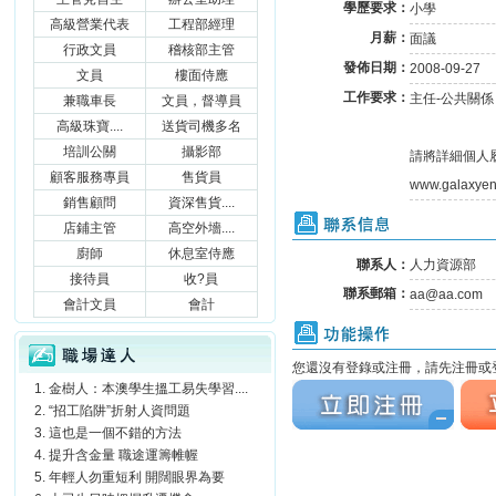
學歷要求：
小學
高級營業代表
工程部經理
月薪：
面議
行政文員
稽核部主管
發佈日期：
2008-09-27
文員
樓面侍應
工作要求：
主任-公共關係
兼職車長
文員，督導員
高級珠寶....
送貨司機多名
培訓公關
攝影部
請將詳細個人
顧客服務專員
售貨員
www.galaxyen
銷售顧問
資深售貨....
聯系信息
店鋪主管
高空外墻....
廚師
休息室侍應
聯系人：
人力資源部
接待員
收?員
聯系郵箱：
aa@aa.com
會計文員
會計
功能操作
職場達人
您還沒有登錄或注冊，請先注冊或登
金樹人：本澳學生搵工易失學習....
立刻注冊
立刻
“招工陷阱”折射人資問題
這也是一個不錯的方法
提升含金量 職途運籌帷幄
年輕人勿重短利 開闊眼界為要