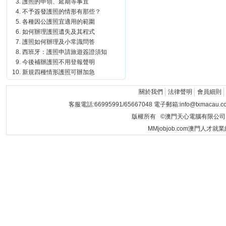
護照的申領、延期等事宜
不予簽發護照的情形有那些？
各種因公護照宜適用的範圍
如何辦理護照遺失及其程式
護照如何辦理及小常識問答
西班牙：護照申請旅遊簽證須知
今後補辦護照不用登報聲明
新規四種情形護照可辦加急
關於我們
法律聲明
會員細則
客服電話:66995991/65667048 電子郵箱:info@txmacau.c
版權所有 ©澳門天心電腦有限公司 Copyrigh
MMjobjob.com澳門人才就