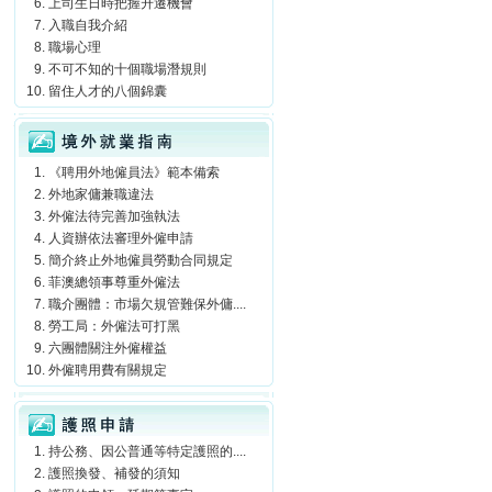
上司生日時把握升遷機會
入職自我介紹
職場心理
不可不知的十個職場潛規則
留住人才的八個錦囊
境外就業指南
《聘用外地僱員法》範本備索
外地家傭兼職違法
外僱法待完善加強執法
人資辦依法審理外僱申請
簡介終止外地僱員勞動合同規定
菲澳總領事尊重外僱法
職介團體：市場欠規管難保外傭....
勞工局：外僱法可打黑
六團體關注外僱權益
外僱聘用費有關規定
護照申請
持公務、因公普通等特定護照的....
護照換發、補發的須知