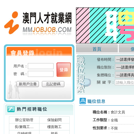
澳門人才就業網
首頁
個人會員登錄
發布時間：
用戶名：
職位類別：
密 碼：
集體職位：
關 鍵 字：
請輸入職位
新用戶注冊
忘記密碼
職位信息
熱門招聘職位
職位名稱：
會計文員
辦公室助理
保險顧問
工作類型：
全職
長/兼職工....
樓面雜工
性別要求：
不限
店鋪經理
部長