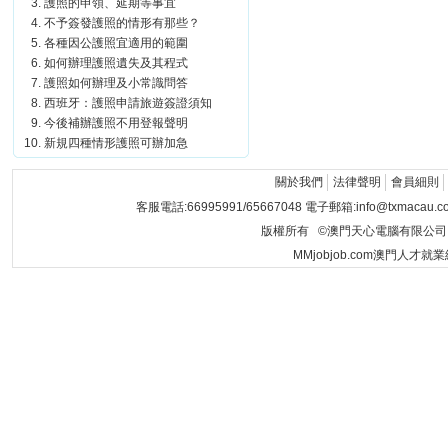
護照的申領、延期等事宜
不予簽發護照的情形有那些？
各種因公護照宜適用的範圍
如何辦理護照遺失及其程式
護照如何辦理及小常識問答
西班牙：護照申請旅遊簽證須知
今後補辦護照不用登報聲明
新規四種情形護照可辦加急
關於我們
法律聲明
會員細則
客服電話:66995991/65667048 電子郵箱:info@txmacau.c
版權所有 ©澳門天心電腦有限公司 Copyrigh
MMjobjob.com澳門人才就