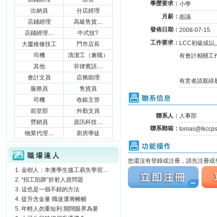
學歷要求：
小學
出納員
分店經理
月薪：
面議
店鋪經理
高級售貨....
發佈日期：
2008-07-15
店鋪經理....
中式技?
工作要求：
LCC初級或以
大廈維修技工
門市店長
司機
清潔工（兼職）
有會計相關工
其他
菲律賓語....
會計文員
店務助理
有意者請親繕履
服務員
售貨員
聯系信息
司機
收銀主管
前堂部
外勤文員
聯系人：
人事部
營銷員
資訊科技....
聯系郵箱：
tomas@lkccp
物業代理....
廚房學徒
功能操作
職場達人
您還沒有登錄或注冊，請先注冊或登
金樹人：本澳學生搵工易失學習....
立刻注冊
立刻
“招工陷阱”折射人資問題
這也是一個不錯的方法
提升含金量 職途運籌帷幄
年輕人勿重短利 開闊眼界為要