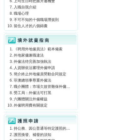
上司生日時把握升遷機會
入職自我介紹
職場心理
不可不知的十個職場潛規則
留住人才的八個錦囊
境外就業指南
《聘用外地僱員法》範本備索
外地家傭兼職違法
外僱法待完善加強執法
人資辦依法審理外僱申請
簡介終止外地僱員勞動合同規定
菲澳總領事尊重外僱法
職介團體：市場欠規管難保外傭....
勞工局：外僱法可打黑
六團體關注外僱權益
外僱聘用費有關規定
護照申請
持公務、因公普通等特定護照的....
護照換發、補發的須知