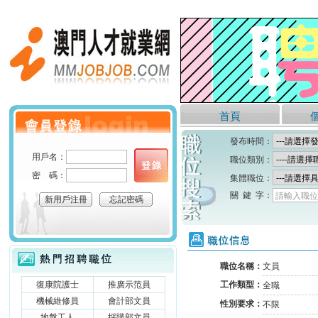
澳門人才就業網
首頁
個人會員登錄
發布時間：
用戶名：
職位類別：
密 碼：
集體職位：
關 鍵 字：
請輸入職位
新用戶注冊
忘記密碼
職位信息
熱門招聘職位
職位名稱：
文員
復康院護士
推廣示范員
工作類型：
全職
機械維修員
會計部文員
性別要求：
不限
地盤工人
採購部文員