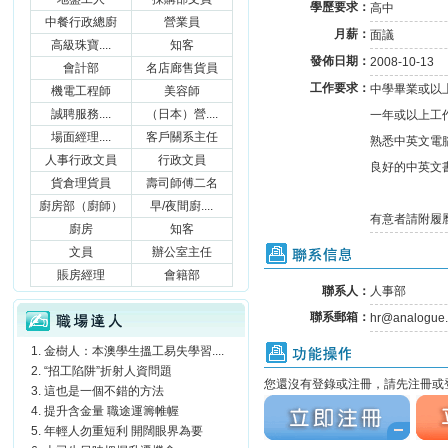
學歷要求：
高中
中餐行政總廚
營業員
月薪：
面議
高級珠寶....
知客
發佈日期：
2008-10-13
會計部
名店廊售貨員
工作要求：
中學畢業或以
機電工程師
美容師
誠聘服務....
（日本）營....
一年或以上工
場面經理....
客戶關系主任
熟悉中英文電腦（
人事行政文員
行政文員
良好的中英文
貨倉理貨員
壽司師傅二名
廚房部（廚師）
早/夜間廚....
有意者請附履曆及
廚房
知客
聯系信息
文員
辦公室主任
賬房經理
會籍部
聯系人：
人事部
職場達人
聯系郵箱：
hr@analogue.
功能操作
金樹人：本澳學生搵工易失學習....
“招工陷阱”折射人資問題
您還沒有登錄或注冊，請先注冊或登
這也是一個不錯的方法
立刻注冊
立刻
提升含金量 職途運籌帷幄
年輕人勿重短利 開闊眼界為要