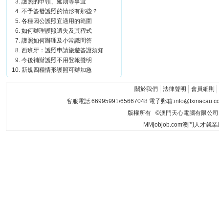
護照的申領、延期等事宜
不予簽發護照的情形有那些？
各種因公護照宜適用的範圍
如何辦理護照遺失及其程式
護照如何辦理及小常識問答
西班牙：護照申請旅遊簽證須知
今後補辦護照不用登報聲明
新規四種情形護照可辦加急
關於我們
法律聲明
會員細則
客服電話:66995991/65667048 電子郵箱:info@txmacau.c
版權所有 ©澳門天心電腦有限公司 Copyrigh
MMjobjob.com澳門人才就