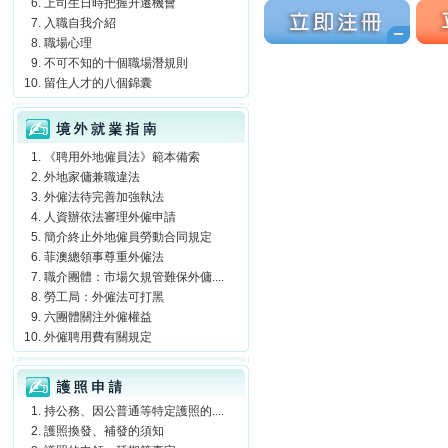
上司生日時把握升遷機會
立刻注冊
立刻
入職自我介紹
職場心理
不可不知的十個職場潛規則
留住人才的八個錦囊
境外就業指南
《聘用外地僱員法》範本備索
外地家傭兼職違法
外僱法待完善加強執法
人資辦依法審理外僱申請
簡介終止外地僱員勞動合同規定
菲澳總領事尊重外僱法
職介團體：市場欠規管難保外傭....
勞工局：外僱法可打黑
六團體關注外僱權益
外僱聘用費有關規定
護照申請
持公務、因公普通等特定護照的....
護照換發、補發的須知