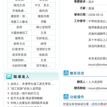
學歷要求：
高中
物流文員
中文、英文....
月薪：
面議
市場推廣....
接待員
發佈日期：
2008-09-11
樓面部：部....
樓面侍應
工作要求：
中學程度或以
地盤工人數名
牙醫
廚房
辦公室助理
懂彈奏樂器及
大廈維修技工
文員
具施坦威鋼琴
服務員
生鮮食品....
具十年或以上
銷售主任
經理
操流利廣東話
日/夜更管....
清潔部主管
資深售貨員
收銀員
有意者請於辦公
找換部財....
文員
music@tom
生鮮部司機
寫字樓文....
聯系信息
職場達人
聯系人：
人力資源部
金樹人：本澳學生搵工易失學習....
聯系郵箱：
music@tomle
“招工陷阱”折射人資問題
這也是一個不錯的方法
功能操作
提升含金量 職途運籌帷幄
年輕人勿重短利 開闊眼界為要
您還沒有登錄或注冊，請先注冊或登