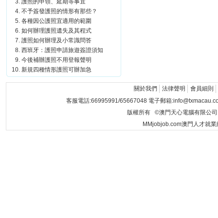
護照的申領、延期等事宜
不予簽發護照的情形有那些？
各種因公護照宜適用的範圍
如何辦理護照遺失及其程式
護照如何辦理及小常識問答
西班牙：護照申請旅遊簽證須知
今後補辦護照不用登報聲明
新規四種情形護照可辦加急
關於我們
法律聲明
會員細則
客服電話:66995991/65667048 電子郵箱:info@txmacau.c
版權所有 ©澳門天心電腦有限公司 Copyrigh
MMjobjob.com澳門人才就