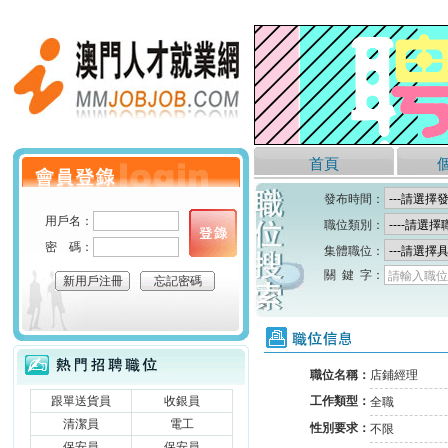
澳門人才就業網
首頁
個人會員登錄
發布時間：
用戶名：
職位類別：
密 碼：
集體職位：
關 鍵 字：
請輸入職位
新用戶注冊
忘記密碼
職位信息
熱門招聘職位
職位名稱：
店鋪經理
跟單送貨員
收銀員
工作類型：
全職
清潔員
電工
性別要求：
不限
保安員
保安員