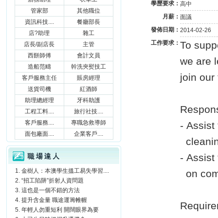
學歷要求：
高中
管家部
其他職位
月薪：
面議
資訊科技....
餐廳部長
發佈日期：
2014-02-26
店?助理
雜工
工作要求：
To supp
店長/副店長
主管
西餅師傅
會計文員
we are l
造船范疇
幹洗夾熨技工
join our
客戶服務主任
賬房經理
送貨司機
紅酒師
助理總經理
牙科助護
Respons
工程工料....
旅行社技....
客戶服務....
專職急救導師
- Assist
面包廠面....
企業客戶....
cleanin
職場達人
- Assist
金樹人：本澳學生搵工易失學習....
on com
“招工陷阱”折射人資問題
這也是一個不錯的方法
提升含金量 職途運籌帷幄
Require
年輕人勿重短利 開闊眼界為要