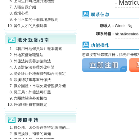
上司生日時把握升遷機會
- Matric
入職自我介紹
聯系信息
職場心理
不可不知的十個職場潛規則
留住人才的八個錦囊
聯系人：
Winnie Ng
聯系郵箱：
境外就業指南
hk.hr@sealed
功能操作
《聘用外地僱員法》範本備索
您還沒有登錄或注冊，請先注冊或登
外地家傭兼職違法
立刻注冊
立刻
外僱法待完善加強執法
人資辦依法審理外僱申請
簡介終止外地僱員勞動合同規定
菲澳總領事尊重外僱法
職介團體：市場欠規管難保外傭....
勞工局：外僱法可打黑
六團體關注外僱權益
外僱聘用費有關規定
護照申請
持公務、因公普通等特定護照的....
護照換發、補發的須知