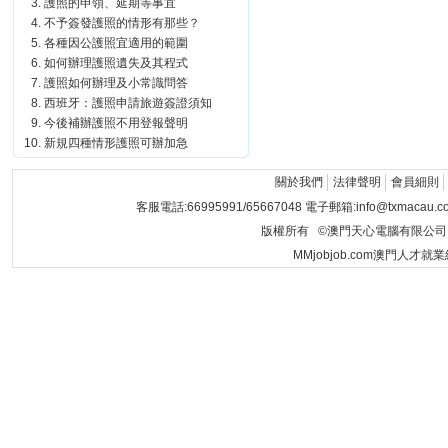
護照的申領、延期等事宜
不予簽發護照的情形有那些？
各種因公護照宜適用的範圍
如何辦理護照遺失及其程式
護照如何辦理及小常識問答
西班牙：護照申請旅遊簽證須知
今後補辦護照不用登報聲明
新規四種情形護照可辦加急
關於我們
法律聲明
會員細則
客服電話:66995991/65667048 電子郵箱:info@txmacau.c
版權所有 ©澳門天心電腦有限公司 Copyrigh
MMjobjob.com澳門人才就