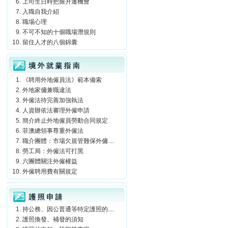
上司生日時把握升遷機會
入職自我介紹
職場心理
不可不知的十個職場潛規則
留住人才的八個錦囊
境外就業指南
《聘用外地僱員法》範本備索
外地家傭兼職違法
外僱法待完善加強執法
人資辦依法審理外僱申請
簡介終止外地僱員勞動合同規定
菲澳總領事尊重外僱法
職介團體：市場欠規管難保外傭....
勞工局：外僱法可打黑
六團體關注外僱權益
外僱聘用費有關規定
護照申請
持公務、因公普通等特定護照的....
護照換發、補發的須知