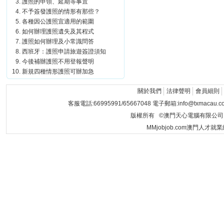
護照的申領、延期等事宜
不予簽發護照的情形有那些？
各種因公護照宜適用的範圍
如何辦理護照遺失及其程式
護照如何辦理及小常識問答
西班牙：護照申請旅遊簽證須知
今後補辦護照不用登報聲明
新規四種情形護照可辦加急
關於我們
法律聲明
會員細則
客服電話:66995991/65667048 電子郵箱:info@txmacau.c
版權所有 ©澳門天心電腦有限公司 Copyrigh
MMjobjob.com澳門人才就