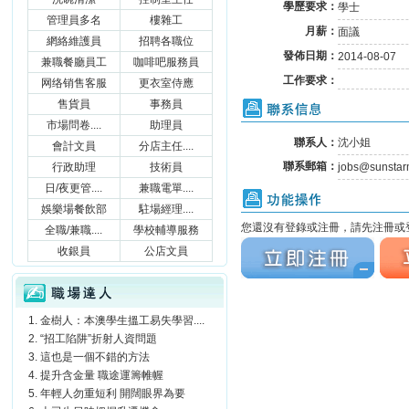
學歷要求：
學士
管理員多名
樓雜工
月薪：
面議
網絡維護員
招聘各職位
發佈日期：
2014-08-07
兼職餐廳員工
咖啡吧服務員
工作要求：
网络销售客服
更衣室侍應
售貨員
事務員
聯系信息
市場問卷....
助理員
聯系人：
沈小姐
會計文員
分店主任....
聯系郵箱：
行政助理
技術員
jobs@sunstar
日/夜更管....
兼職電單....
功能操作
娛樂場餐飲部
駐場經理....
您還沒有登錄或注冊，請先注冊或登
全職/兼職....
學校輔導服務
立刻注冊
立刻
收銀員
公店文員
職場達人
金樹人：本澳學生搵工易失學習....
“招工陷阱”折射人資問題
這也是一個不錯的方法
提升含金量 職途運籌帷幄
年輕人勿重短利 開闊眼界為要