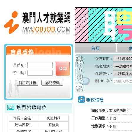
澳門人才就業網
首頁
個人會員登錄
發布時間：
用戶名：
職位類別：
密 碼：
集體職位：
關 鍵 字：
請輸入職位
新用戶注冊
忘記密碼
職位信息
熱門招聘職位
職位名稱：
市場銷售助理
部長（全職）
夜更雜務
工作類型：
全職
時裝部採....
服務員
性別要求：
不限
洗碗清潔
控制室主任