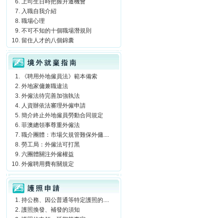
上司生日時把握升遷機會
入職自我介紹
職場心理
不可不知的十個職場潛規則
留住人才的八個錦囊
境外就業指南
《聘用外地僱員法》範本備索
外地家傭兼職違法
外僱法待完善加強執法
人資辦依法審理外僱申請
簡介終止外地僱員勞動合同規定
菲澳總領事尊重外僱法
職介團體：市場欠規管難保外傭....
勞工局：外僱法可打黑
六團體關注外僱權益
外僱聘用費有關規定
護照申請
持公務、因公普通等特定護照的....
護照換發、補發的須知