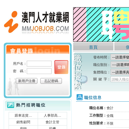
澳門人才就業網
首頁
個人會員登錄
發布時間：
用戶名：
職位類別：
密 碼：
集體職位：
關 鍵 字：
請輸入職位
新用戶注冊
忘記密碼
職位信息
熱門招聘職位
職位名稱：
會計
跟車送貨....
人事部高....
工作類型：
全職
銷售顧問
會計主管
性別要求：
不限
廚師
司機