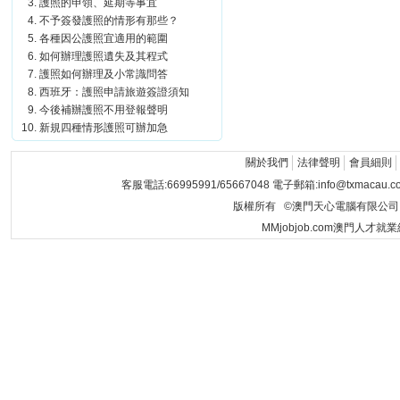
護照的申領、延期等事宜
不予簽發護照的情形有那些？
各種因公護照宜適用的範圍
如何辦理護照遺失及其程式
護照如何辦理及小常識問答
西班牙：護照申請旅遊簽證須知
今後補辦護照不用登報聲明
新規四種情形護照可辦加急
關於我們
法律聲明
會員細則
客服電話:66995991/65667048 電子郵箱:info@txmacau.c
版權所有 ©澳門天心電腦有限公司 Copyrigh
MMjobjob.com澳門人才就