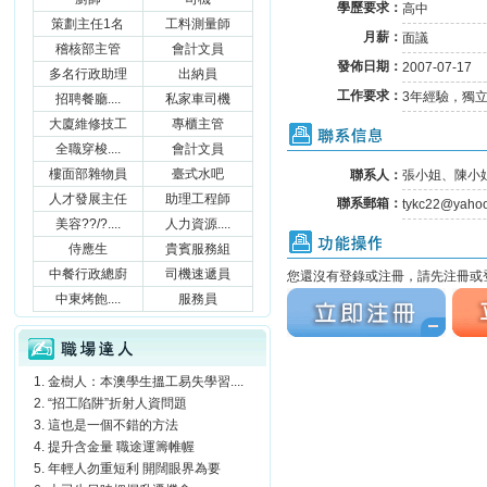
學歷要求：
高中
策劃主任1名
工料測量師
月薪：
面議
稽核部主管
會計文員
發佈日期：
2007-07-17
多名行政助理
出納員
工作要求：
3年經驗，獨
招聘餐廳....
私家車司機
大廈維修技工
專櫃主管
聯系信息
全職穿梭....
會計文員
樓面部雜物員
臺式水吧
聯系人：
張小姐、陳小
人才發展主任
助理工程師
聯系郵箱：
tykc22@yahoo
美容??/?....
人力資源....
功能操作
侍應生
貴賓服務組
中餐行政總廚
司機速遞員
您還沒有登錄或注冊，請先注冊或登
立刻注冊
立刻
中東烤飽....
服務員
職場達人
金樹人：本澳學生搵工易失學習....
“招工陷阱”折射人資問題
這也是一個不錯的方法
提升含金量 職途運籌帷幄
年輕人勿重短利 開闊眼界為要