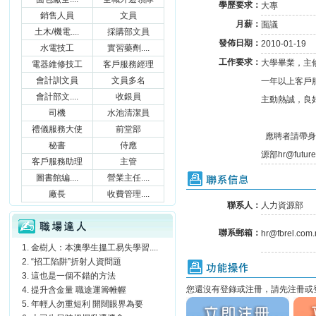
學歷要求：
大專
銷售人員
文員
月薪：
面議
土木/機電....
採購部文員
發佈日期：
2010-01-19
水電技工
實習藥劑....
工作要求：
大學畢業，主
電器維修技工
客戶服務經理
會計訓文員
文員多名
一年以上客戶
會計部文....
收銀員
主動熱誠，良
司機
水池清潔員
禮儀服務大使
前堂部
應聘者請帶身
秘書
侍應
源部hr@futur
客戶服務助理
主管
聯系信息
圖書館編....
營業主任....
廠長
收費管理....
聯系人：
人力資源部
職場達人
聯系郵箱：
hr@fbrel.com
金樹人：本澳學生搵工易失學習....
“招工陷阱”折射人資問題
功能操作
這也是一個不錯的方法
您還沒有登錄或注冊，請先注冊或登
提升含金量 職途運籌帷幄
立刻注冊
立刻
年輕人勿重短利 開闊眼界為要