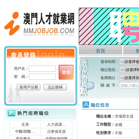
澳門人才就業網
首頁
個人會員登錄
發布時間：
用戶名：
職位類別：
密 碼：
集體職位：
關 鍵 字：
請輸入職位
新用戶注冊
忘記密碼
職位信息
熱門招聘職位
職位名稱：
市場部文員
文員
人力資源....
工作類型：
全職
中醫/西醫....
日更保安員
性別要求：
不限
面包廠全....
全職外遊領隊