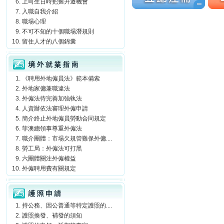
上司生日時把握升遷機會
入職自我介紹
職場心理
不可不知的十個職場潛規則
留住人才的八個錦囊
境外就業指南
《聘用外地僱員法》範本備索
外地家傭兼職違法
外僱法待完善加強執法
人資辦依法審理外僱申請
簡介終止外地僱員勞動合同規定
菲澳總領事尊重外僱法
職介團體：市場欠規管難保外傭....
勞工局：外僱法可打黑
六團體關注外僱權益
外僱聘用費有關規定
護照申請
持公務、因公普通等特定護照的....
護照換發、補發的須知