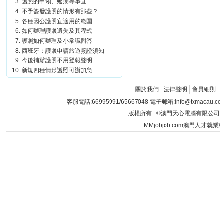
護照的申領、延期等事宜
不予簽發護照的情形有那些？
各種因公護照宜適用的範圍
如何辦理護照遺失及其程式
護照如何辦理及小常識問答
西班牙：護照申請旅遊簽證須知
今後補辦護照不用登報聲明
新規四種情形護照可辦加急
關於我們
法律聲明
會員細則
客服電話:66995991/65667048 電子郵箱:info@txmacau.c
版權所有 ©澳門天心電腦有限公司 Copyrigh
MMjobjob.com澳門人才就