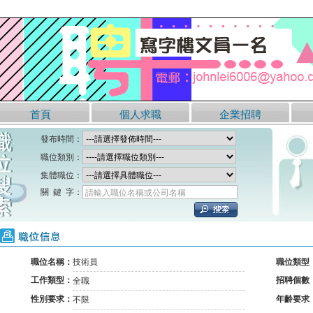
首頁
個人求職
企業招聘
發布時間：
職位類別：
集體職位：
關 鍵 字：
請輸入職位名稱或公司名稱
職位信息
職位名稱：
技術員
職位類型
工作類型：
招聘個數
全職
性別要求：
年齡要求
不限