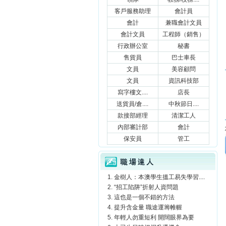
客戶服務助理
會計員
會計
兼職會計文員
會計文員
工程師（銷售）
行政辦公室
秘書
售貨員
巴士車長
文員
美容顧問
文員
資訊科技部
寫字樓文....
店長
送貨員/倉....
中秋節日....
款接部經理
清潔工人
內部審計部
會計
保安員
管工
職場達人
金樹人：本澳學生搵工易失學習....
“招工陷阱”折射人資問題
這也是一個不錯的方法
提升含金量 職途運籌帷幄
年輕人勿重短利 開闊眼界為要