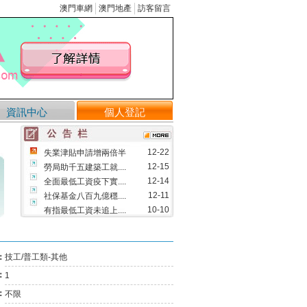
澳門車網
澳門地產
訪客留言
資訊中心
個人登記
12-22
失業津貼申請增兩倍半
12-15
勞局助千五建築工就....
12-14
全面最低工資疫下實....
12-11
社保基金八百九億穩....
10-10
有指最低工資未追上....
09-12
修改物業管理業務的....
08-09
澳將實行全面最低工....
：
技工/普工類-其他
05-13
首三月失業率維持1.....
：
1
03-29
市場利好 成交量料回升
03-25
「民眾講壇」指最低工....
：
不限