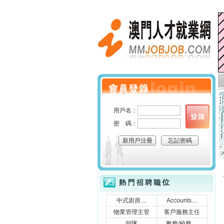
澳門人才就業網
個人會員登錄
用戶名：
密 碼：
新用戶注冊
忘記密碼
立刻搜索
熱門招聘職位
中式廚房....
Accounts....
物業管理主管
客戶服務主任
領隊
教務/校務....