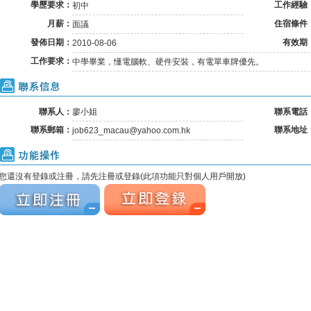
學歷要求：
工作經驗
初中
月薪：
住宿條件
面議
發佈日期：
有效期
2010-08-06
工作要求：
中學畢業，懂電腦軟、硬件安裝，有電單車牌優先。
聯系信息
聯系人：
廖小姐
聯系電話
聯系郵箱：
聯系地址
job623_macau@yahoo.com.hk
功能操作
您還沒有登錄或注冊，請先注冊或登錄(此項功能只對個人用戶開放)
立刻注冊
立刻注冊