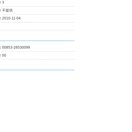
：
3
03-25
二月份消費物價指數....
03-21
最新失業率維持1.7%....
：
不提供
11-02
正對有關兩工種最低....
：
2010-11-04
09-29
澳總體失業率維持1.....
09-05
今年5月至7月總體失....
08-10
澳今明年經濟健康 通....
08-10
勞工局指地盤工人遭....
：
00853-28530099
07-24
五月份參團旅客按年....
：
00
06-19
全面最低工資須盡快立法
06-19
《最低工資》法案 諮詢....
04-23
針對兩項工種的最低....
03-20
澳失業率降至1.8% 總....
01-31
去年失業率百分二 今....
01-31
經濟復甦消費增 內需....
12-27
最低工資法明年草擬