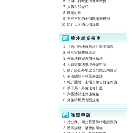
上司生日時把握升遷機會
入職自我介紹
職場心理
不可不知的十個職場潛規則
留住人才的八個錦囊
境外就業指南
《聘用外地僱員法》範本備索
外地家傭兼職違法
外僱法待完善加強執法
人資辦依法審理外僱申請
簡介終止外地僱員勞動合同規定
菲澳總領事尊重外僱法
職介團體：市場欠規管難保外傭....
勞工局：外僱法可打黑
六團體關注外僱權益
外僱聘用費有關規定
護照申請
持公務、因公普通等特定護照的....
護照換發、補發的須知