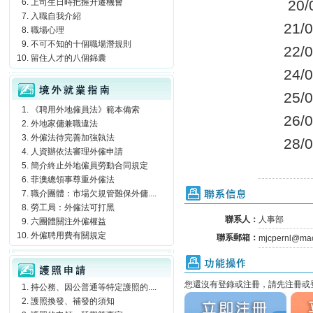
上司生日時把握升遷機會
20/0
入職自我介紹
21/0
職場心理
不可不知的十個職場潛規則
22/0
留住人才的八個錦囊
24/0
境外就業指南
25/0
《聘用外地僱員法》範本備索
26/0
外地家傭兼職違法
外僱法待完善加強執法
28/0
人資辦依法審理外僱申請
簡介終止外地僱員勞動合同規定
菲澳總領事尊重外僱法
聯系信息
職介團體：市場欠規管難保外傭....
勞工局：外僱法可打黑
聯系人：
人事部
六團體關注外僱權益
外僱聘用費有關規定
聯系郵箱：
mjcpernl@mac
護照申請
功能操作
您還沒有登錄或注冊，請先注冊或登
持公務、因公普通等特定護照的....
立刻注冊
立刻
護照換發、補發的須知