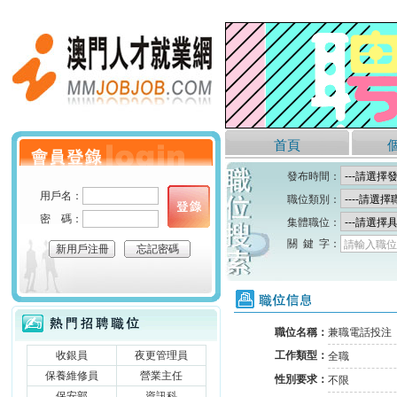
澳門人才就業網
首頁
個人會員登錄
發布時間：
用戶名：
職位類別：
密 碼：
集體職位：
關 鍵 字：
請輸入職位
新用戶注冊
忘記密碼
職位信息
熱門招聘職位
職位名稱：
兼職電話投注
收銀員
夜更管理員
工作類型：
全職
保養維修員
營業主任
性別要求：
不限
保安部
資訊科