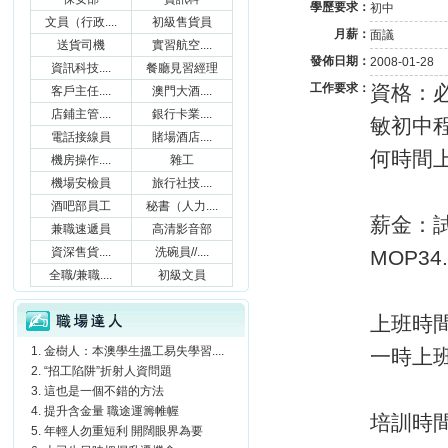
學歷要求：
初中
文員（行政....
初級售貨員
月薪：
面議
送貨司機
實習航空....
發佈日期：
2008-01-28
資訊科技....
餐廳見習經理
工作要求：
資格：
客戶主任....
澳門大酒....
店鋪主管....
銀行卡業....
敏初中
電話接線員
賭場酒店....
何時間
機房操作....
雜工
機場安檢員
旅行社技....
酒吧部員工
秘書（人力....
薪金：試
兼職速遞員
高清影音部
資深售貨....
洗碗員//....
MOP3
全職/兼職....
初級文員
職場達人
上班時
金樹人：本澳學生搵工易失學習....
一時上
“招工陷阱”折射人資問題
這也是一個不錯的方法
提升含金量 職途運籌帷幄
培訓
年輕人勿重短利 開闊眼界為要