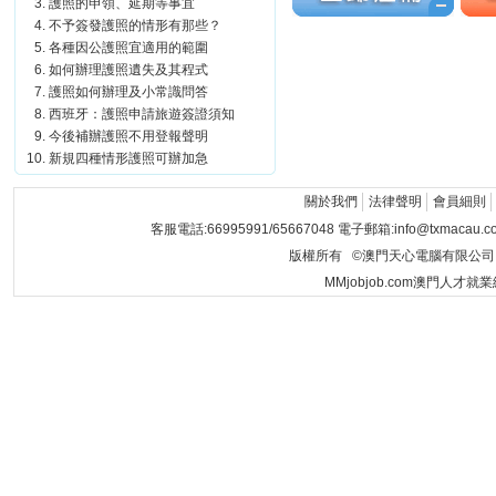
護照的申領、延期等事宜
不予簽發護照的情形有那些？
各種因公護照宜適用的範圍
如何辦理護照遺失及其程式
護照如何辦理及小常識問答
西班牙：護照申請旅遊簽證須知
今後補辦護照不用登報聲明
新規四種情形護照可辦加急
關於我們
法律聲明
會員細則
客服電話:66995991/65667048 電子郵箱:info@txmacau.c
版權所有 ©澳門天心電腦有限公司 Copyrigh
MMjobjob.com澳門人才就