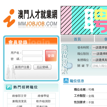
澳門人才就業網
首頁
個人會員登錄
發布時間：
用戶名：
職位類別：
密 碼：
集體職位：
關 鍵 字：
請輸入職位
新用戶注冊
忘記密碼
職位信息
熱門招聘職位
職位名稱：
司機
維修部主管
維修學徒
工作類型：
全職
兼職清潔員
軟件檢測部
性別要求：
不限
公關
跟单行政....