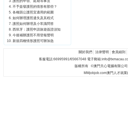
護照的申領、延期等事宜
不予簽發護照的情形有那些？
各種因公護照宜適用的範圍
如何辦理護照遺失及其程式
護照如何辦理及小常識問答
西班牙：護照申請旅遊簽證須知
今後補辦護照不用登報聲明
新規四種情形護照可辦加急
關於我們
法律聲明
會員細則
客服電話:66995991/65667048 電子郵箱:info@txmacau.c
版權所有 ©澳門天心電腦有限公司 Copyrigh
MMjobjob.com澳門人才就