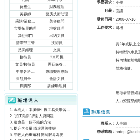
學歷要求：
小學
侍應生
財務經理
月薪：
面議
美容師
藥房技術助理
發佈日期：
2008-07-10
采購/業務....
美容顧問
工作要求：
司機
市場拓展助理
地盤經理
其他部門
出納文員
清潔部主管
技術員
具2年或以上
品牌經理
文員
持輕型汽車及
接待員
?車司機
持內地駕駛執
文員/接待員
雲石保養....
體格強健。
中學各科....
兼職樂理導師
售餅員全....
會計文員
採購部
訓練助理員
應徵者請親繕
職場達人
人力資源部經理收 
金樹人：本澳學生搵工易失學習....
聯系信息
“招工陷阱”折射人資問題
這也是一個不錯的方法
聯系人：
人事部
提升含金量 職途運籌帷幄
聯系郵箱：
hrdept@lusob
年輕人勿重短利 開闊眼界為要