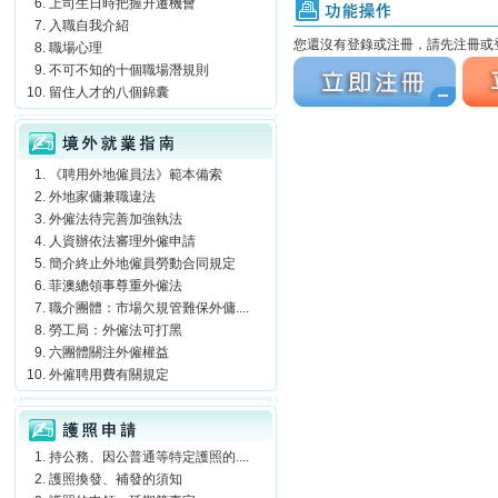
上司生日時把握升遷機會
功能操作
入職自我介紹
您還沒有登錄或注冊，請先注冊或登
職場心理
立刻注冊
立刻
不可不知的十個職場潛規則
留住人才的八個錦囊
境外就業指南
《聘用外地僱員法》範本備索
外地家傭兼職違法
外僱法待完善加強執法
人資辦依法審理外僱申請
簡介終止外地僱員勞動合同規定
菲澳總領事尊重外僱法
職介團體：市場欠規管難保外傭....
勞工局：外僱法可打黑
六團體關注外僱權益
外僱聘用費有關規定
護照申請
持公務、因公普通等特定護照的....
護照換發、補發的須知