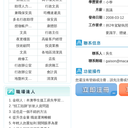
學歷要求：
小學
助理人力....
行政文員
月薪：
面議
兼職保安員
司機速遞員
發佈日期：
2008-03-12
多名行政助理
保安員
工作要求：
持2年駕駛執
授徵帳戶....
康體部
文員
行政主任
要識字、體健
夜更樓面
高級客戶經理
聯系信息
技術顧問
投資業務
文員
各地區清潔員
聯系人：
吳生
維修工
店長
聯系郵箱：
gaison@maca
行政辦公室
廚房雜工
功能操作
行政辦公室
會計員
地盤科文....
清潔員
您還沒有登錄或注冊，請先注冊或登
立刻注冊
立刻
職場達人
金樹人：本澳學生搵工易失學習....
“招工陷阱”折射人資問題
這也是一個不錯的方法
提升含金量 職途運籌帷幄
年輕人勿重短利 開闊眼界為要