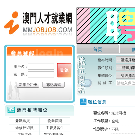
澳門人才就業網
首頁
個人會員登錄
發布時間：
用戶名：
職位類別：
密 碼：
集體職位：
關 鍵 字：
請輸入職位
新用戶注冊
忘記密碼
職位信息
熱門招聘職位
職位名稱：
送貨司機
兼職送貨....
物業顧問
工作類型：
全職
維修技術員
主管見習生
性別要求：
不限
店物主任
寫字樓見習生