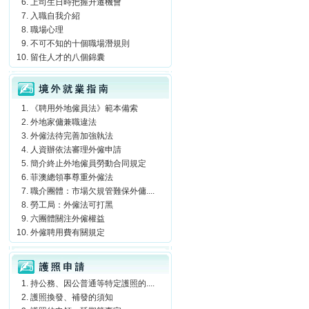
上司生日時把握升遷機會
入職自我介紹
職場心理
不可不知的十個職場潛規則
留住人才的八個錦囊
境外就業指南
《聘用外地僱員法》範本備索
外地家傭兼職違法
外僱法待完善加強執法
人資辦依法審理外僱申請
簡介終止外地僱員勞動合同規定
菲澳總領事尊重外僱法
職介團體：市場欠規管難保外傭....
勞工局：外僱法可打黑
六團體關注外僱權益
外僱聘用費有關規定
護照申請
持公務、因公普通等特定護照的....
護照換發、補發的須知