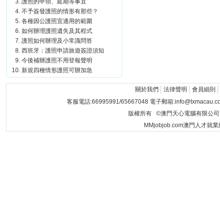
護照的申領、延期等事宜
不予簽發護照的情形有那些？
各種因公護照宜適用的範圍
如何辦理護照遺失及其程式
護照如何辦理及小常識問答
西班牙：護照申請旅遊簽證須知
今後補辦護照不用登報聲明
新規四種情形護照可辦加急
關於我們
法律聲明
會員細則
客服電話:66995991/65667048 電子郵箱:info@txmacau.c
版權所有 ©澳門天心電腦有限公司 Copyrigh
MMjobjob.com澳門人才就