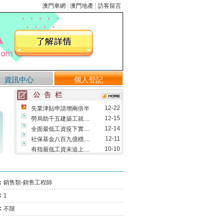
澳門車網
澳門地產
訪客留言
資訊中心
個人登記
12-22
失業津貼申請增兩倍半
12-15
勞局助千五建築工就....
12-14
全面最低工資疫下實....
12-11
社保基金八百九億穩....
10-10
有指最低工資未追上....
09-12
修改物業管理業務的....
08-09
澳將實行全面最低工....
：
銷售類-銷售工程師
05-13
首三月失業率維持1.....
：
1
03-29
市場利好 成交量料回升
03-25
「民眾講壇」指最低工....
：
不限