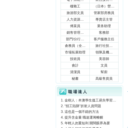
樓雜工
（日本）營....
旅游部文員
管家部房務員
人力資源....
專賣店主管
傅菜員
業务助理
銷售管理....
客務部
部門/分行....
客戶服務主任
倉務員（全....
旅行社技....
市場拓展助理
領隊及機....
技術員
美容師
會計
文員
清潔員
幫廚
秘書
高級售貨員
職場達人
金樹人：本澳學生搵工易失學習....
“招工陷阱”折射人資問題
這也是一個不錯的方法
提升含金量 職途運籌帷幄
年輕人勿重短利 開闊眼界為要