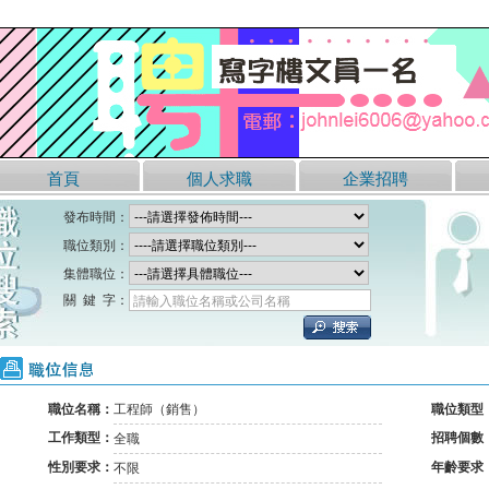
首頁
個人求職
企業招聘
發布時間：
職位類別：
集體職位：
關 鍵 字：
請輸入職位名稱或公司名稱
職位信息
職位名稱：
工程師（銷售）
職位類型
工作類型：
招聘個數
全職
性別要求：
年齡要求
不限