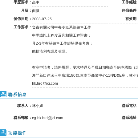
學歷要求：
工作經驗
高中
月薪：
住宿條件
面議
發佈日期：
有效期
2008-07-25
工作要求：
負責有關公司中央冷氣系統銷售工作；
中學或以上程度及具相關工程證書；
具2-3年有關銷售工作經驗優先考慮；
能操流利粵語及英語。
有意申請者，請將履曆，要求待遇及至職日期郵寄至約克國際（
澳門新口岸宋玉生廣場180號,東南亞商業中心11樓D&E座，林小姐收
hk.hrd@jci.com
聯系信息
聯系人：
林小姐
聯系電話
聯系郵箱：
聯系地址
cg-hk.hrd@jci.com
功能操作