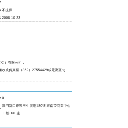
：
03-25
二月份消費物價指數....
03-21
最新失業率維持1.7%....
：
不提供
11-02
正對有關兩工種最低....
：
2008-10-23
09-29
澳總體失業率維持1.....
09-05
今年5月至7月總體失....
08-10
澳今明年經濟健康 通....
08-10
勞工局指地盤工人遭....
07-24
五月份參團旅客按年....
06-19
全面最低工資須盡快立法
06-19
《最低工資》法案 諮詢....
北亞）有限公司，
04-23
針對兩項工種的最低....
或傳真至（852）27554429或電郵至cg-
03-20
澳失業率降至1.8% 總....
01-31
去年失業率百分二 今....
01-31
經濟復甦消費增 內需....
12-27
最低工資法明年草擬
：
0
澳門新口岸宋玉生廣場180號,東南亞商業中心
：
11樓D&E座