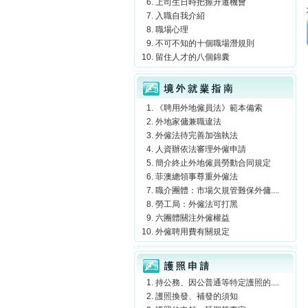
上司生日時把握升遷機會
入職自我介紹
職場心理
不可不知的十個職場潛規則
留住人才的八個錦囊
境外就業指南
《聘用外地僱員法》範本備索
外地家傭兼職違法
外僱法待完善加強執法
人資辦依法審理外僱申請
簡介終止外地僱員勞動合同規定
菲澳總領事尊重外僱法
職介團體：市場欠規管難保外傭....
勞工局：外僱法可打黑
六團體關注外僱權益
外僱聘用費有關規定
護照申請
持公務、因公普通等特定護照的....
護照換發、補發的須知