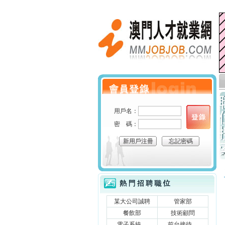
澳門人才就業網
個人會員登錄
用戶名：
密 碼：
新用戶注冊
忘記密碼
立刻搜索
熱門招聘職位
某大公司誠聘
管家部
餐飲部
技術顧問
電子系統....
前台接待....