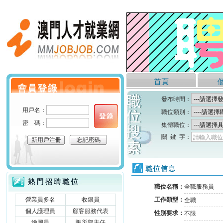
澳門人才就業網
首頁
個人會員登錄
發布時間：
用戶名：
職位類別：
密 碼：
集體職位：
關 鍵 字：
請輸入職位
新用戶注冊
忘記密碼
職位信息
熱門招聘職位
職位名稱：
全職服務員
營業員多名
收銀員
工作類型：
全職
個人護理員
顧客服務代表
性別要求：
不限
繪圖員
賑災部主任