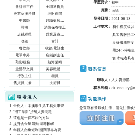
學歷要求：
初中
會計部主任
全職送貨員
月薪：
面議
更衣室服務員
理財顧問
發佈日期：
2011-06-13
中醫師
經驗藥房....
工作要求：
.初中程度或以
司機
消防保養技工
店鋪經理
營業及市....
.具零售服務工
收銀
會計
.良好服務態
餐飲部
收銀/電話生
.需24小時輪
電單車外....
店鋪副主任
*如求職者具
高級/租務....
航海范疇
聯系信息
旅游部文員
美容纖體....
行政主任
櫃員
聯系人：
人力資源部
售貨員（兼....
技術員
聯系郵箱：
ck_enquiry@m
職場達人
功能操作
金樹人：本澳學生搵工易失學習....
您還沒有登錄或注冊，請先注冊或登
“招工陷阱”折射人資問題
立刻注冊
立刻
這也是一個不錯的方法
提升含金量 職途運籌帷幄
年輕人勿重短利 開闊眼界為要