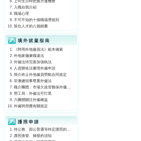
上司生日時把握升遷機會
入職自我介紹
職場心理
不可不知的十個職場潛規則
留住人才的八個錦囊
境外就業指南
《聘用外地僱員法》範本備索
外地家傭兼職違法
外僱法待完善加強執法
人資辦依法審理外僱申請
簡介終止外地僱員勞動合同規定
菲澳總領事尊重外僱法
職介團體：市場欠規管難保外傭....
勞工局：外僱法可打黑
六團體關注外僱權益
外僱聘用費有關規定
護照申請
持公務、因公普通等特定護照的....
護照換發、補發的須知