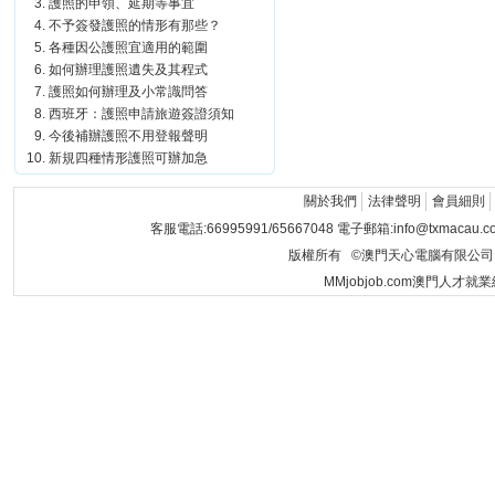
護照的申領、延期等事宜
不予簽發護照的情形有那些？
各種因公護照宜適用的範圍
如何辦理護照遺失及其程式
護照如何辦理及小常識問答
西班牙：護照申請旅遊簽證須知
今後補辦護照不用登報聲明
新規四種情形護照可辦加急
關於我們
法律聲明
會員細則
客服電話:66995991/65667048 電子郵箱:info@txmacau.c
版權所有 ©澳門天心電腦有限公司 Copyrigh
MMjobjob.com澳門人才就